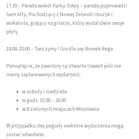
17.30 – Parada wokół Parku Tołpy – paradę poprowadzi
Sam Alty, Pochodzący z Nowej Zelandii muzyk i
wokalista, grający na gitarze, który wydal dwie swoje
płyty
18.00-20.00 – Tańczymy ! Gra dla nas Romek Rege
Pamiętajcie, że pawilony są otwarte (nawet jeśli nie
mamy zaplanowanych wydarzeń):
w soboty i niedziele
w godz. 15.00 – 20.00
w 8 zielonych miejscach Wrocławia
W przypadku złej pogody niektóre wydarzenia mogą
zostać odwołane.