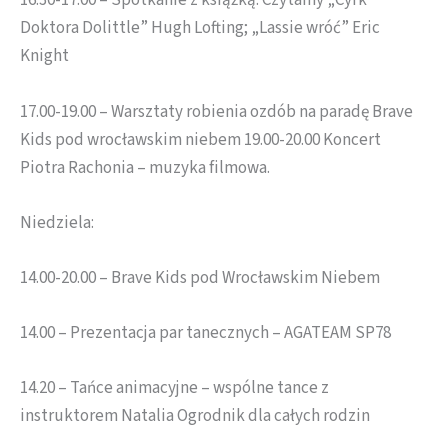
16.30-17.00 – Spotkanie z książką. Czytamy „Cyrk
Doktora Dolittle” Hugh Lofting; „Lassie wróć” Eric
Knight
17.00-19.00 – Warsztaty robienia ozdób na paradę Brave
Kids pod wrocławskim niebem 19.00-20.00 Koncert
Piotra Rachonia – muzyka filmowa.
Niedziela:
14.00-20.00 – Brave Kids pod Wrocławskim Niebem
14.00 – Prezentacja par tanecznych – AGATEAM SP78
14.20 – Tańce animacyjne – wspólne tance z
instruktorem Natalia Ogrodnik dla całych rodzin