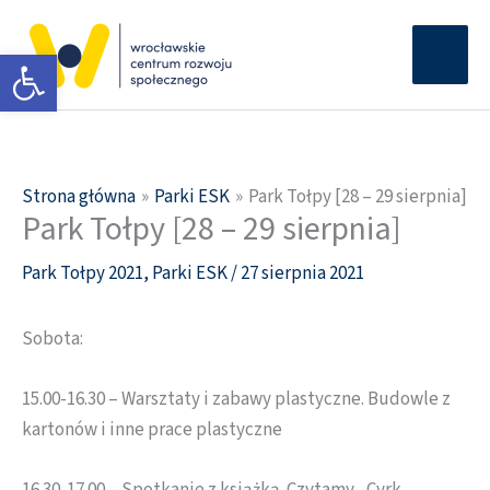
Przejdź
Głów
do
Otwórz pasek narzędzi
men
treści
Strona główna
Parki ESK
Park Tołpy [28 – 29 sierpnia]
Park Tołpy [28 – 29 sierpnia]
Park Tołpy 2021
,
Parki ESK
/
27 sierpnia 2021
Sobota:
15.00-16.30 – Warsztaty i zabawy plastyczne. Budowle z
kartonów i inne prace plastyczne