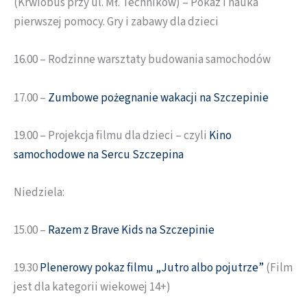
(Krwiobus przy ul. Mł. Techników) – Pokaz i nauka
pierwszej pomocy. Gry i zabawy dla dzieci
16.00 – Rodzinne warsztaty budowania samochodów
17.00 –
Zumbowe pożegnanie wakacji na Szczepinie
19.00 – Projekcja filmu dla dzieci – czyli
Kino
samochodowe na Sercu Szczepina
Niedziela:
15.00 –
Razem z Brave Kids na Szczepinie
19.30
Plenerowy pokaz filmu „Jutro albo pojutrze”
(Film
jest dla kategorii wiekowej 14+)