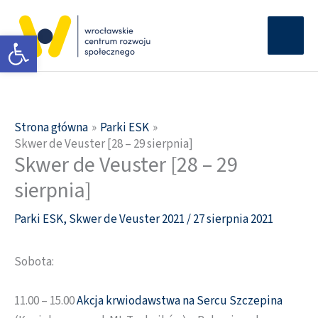
Przejdź
Głów
do
Otwórz pasek narzędzi
men
treści
Strona główna
Parki ESK
Skwer de Veuster [28 – 29 sierpnia]
Skwer de Veuster [28 – 29
sierpnia]
Parki ESK
,
Skwer de Veuster 2021
/
27 sierpnia 2021
Sobota:
11.00 – 15.00
Akcja krwiodawstwa na Sercu Szczepina