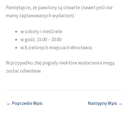
Pamiętajcie, że pawilony są otwarte (nawet jeśli nie
mamy zaplanowanych wydarzeń):
w soboty i niedziele
w godz. 15.00 – 20.00
w 8 zielonych miejscach Wrocławia
W przypadku złej pogody niektóre wydarzenia mogą
zostać odwołane.
←
Poprzedni Wpis
Następny Wpis
→