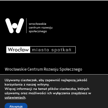
Wrocławskie Centrum Rozwoju Społecznego
pl. Dominikański 6, 50-159 Wrocław
Używamy ciasteczek, aby zapewnić najlepszą jakość
korzystania z naszej witryny.
Więcej informacji na temat plików ciasteczka, których
używamy, oraz możliwości ich wyłączenia znajdziesz w
Deklaracja dostępności
ustawieniach
.
Akceptuję