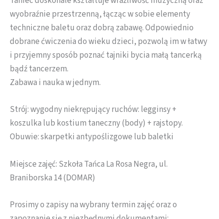
Taniec doskonale kształtuje wrażliwość muzyczną oraz
wyobraźnie przestrzenną, łącząc w sobie elementy
techniczne baletu oraz dobrą zabawę. Odpowiednio
dobrane ćwiczenia do wieku dzieci, pozwolą im w łatwy
i przyjemny sposób poznać tajniki bycia małą tancerką
bądź tancerzem.
Zabawa i nauka w jednym.
Strój: wygodny niekrępujący ruchów: legginsy +
koszulka lub kostium taneczny (body) + rajstopy.
Obuwie: skarpetki antypoślizgowe lub baletki
Miejsce zajęć: Szkoła Tańca La Rosa Negra, ul.
Braniborska 14 (DOMAR)
Prosimy o zapisy na wybrany termin zajęć oraz o
zapoznanie się z niezbędnymi dokumentami: