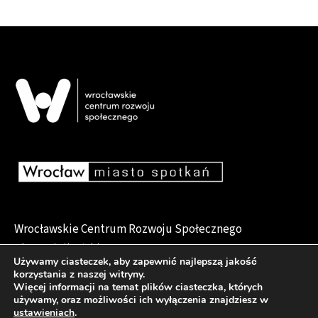
Wrocławskie Centrum Rozwoju Społecznego
pl. Dominikański 6, 50-159 Wrocław
Używamy ciasteczek, aby zapewnić najlepszą jakość
korzystania z naszej witryny.
Więcej informacji na temat plików ciasteczka, których
używamy, oraz możliwości ich wyłączenia znajdziesz w
Deklaracja dostępności
ustawieniach
.