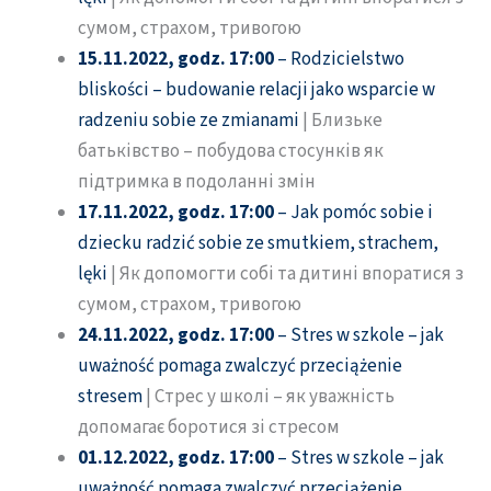
сумом, страхом, тривогою
15.11.2022, godz. 17:00
– Rodzicielstwo
bliskości – budowanie relacji jako wsparcie w
radzeniu sobie ze zmianami
| Близьке
батьківство – побудова стосунків як
підтримка в подоланні змін
17.11.2022, godz. 17:00
– Jak pomóc sobie i
dziecku radzić sobie ze smutkiem, strachem,
lęki
| Як допомогти собі та дитині впоратися з
сумом, страхом, тривогою
24.11.2022, godz. 17:00
– Stres w szkole – jak
uważność pomaga zwalczyć przeciążenie
stresem
| Стрес у школі – як уважність
допомагає боротися зі стресом
01.12.2022, godz. 17:00
– Stres w szkole – jak
uważność pomaga zwalczyć przeciążenie