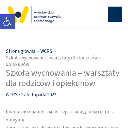
Przejdź
Głów
do
Otwórz pasek narzędzi
men
treści
Strona główna
WCRS
Szkoła wychowania – warsztaty dla rodziców i
opiekunów
Szkoła wychowania – warsztaty
dla rodziców i opiekunów
WCRS
/
22 listopada 2022
Школа виховання – майстер-класи для батьків та
опікунів