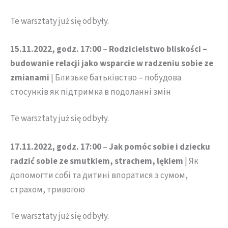
Te warsztaty już się odbyły.
15.11.2022, godz. 17:00
–
Rodzicielstwo bliskości –
budowanie relacji jako wsparcie w radzeniu sobie ze
zmianami
| Близьке батьківство – побудова
стосунків як підтримка в подоланні змін
Te warsztaty już się odbyły.
17.11.2022, godz. 17:00
–
Jak pomóc sobie i dziecku
radzić sobie ze smutkiem, strachem, lękiem
| Як
допомогти собі та дитині впоратися з сумом,
страхом, тривогою
Te warsztaty już się odbyły.