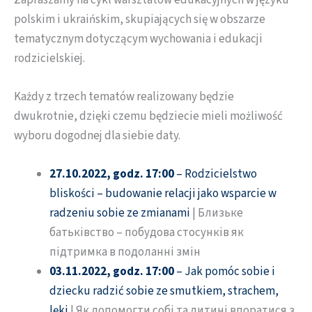
Zapraszamy na cykl warsztatów edukacyjnych w języku
polskim i ukraińskim, skupiających się w obszarze
tematycznym dotyczącym wychowania i edukacji
rodzicielskiej.
Każdy z trzech tematów realizowany będzie
dwukrotnie, dzięki czemu będziecie mieli możliwość
wyboru dogodnej dla siebie daty.
27.10.2022, godz. 17:00
– Rodzicielstwo
bliskości – budowanie relacji jako wsparcie w
radzeniu sobie ze zmianami
| Близьке
батьківство – побудова стосунків як
підтримка в подоланні змін
03.11.2022, godz. 17:00
– Jak pomóc sobie i
dziecku radzić sobie ze smutkiem, strachem,
lęki
| Як допомогти собі та дитині впоратися з