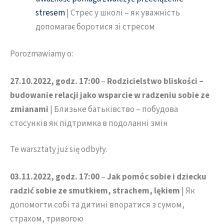
stresem
| Стрес у школі – як уважність
допомагає боротися зі стресом
Porozmawiamy o:
27.10.2022, godz. 17:00
–
Rodzicielstwo bliskości –
budowanie relacji jako wsparcie w radzeniu sobie ze
zmianami
| Близьке батьківство – побудова
стосунків як підтримка в подоланні змін
Te warsztaty już się odbyły.
03.11.2022, godz. 17:00
–
Jak pomóc sobie i dziecku
radzić sobie ze smutkiem, strachem, lękiem
| Як
допомогти собі та дитині впоратися з сумом,
страхом, тривогою