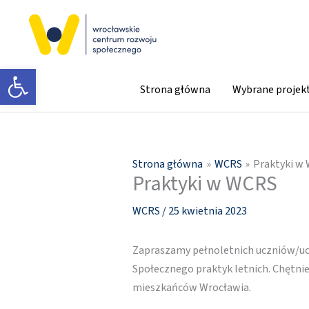
Przejdź
do
treści
Otwórz pasek narzędzi
Strona główna
Wybrane projek
Strona główna
WCRS
Praktyki w
Praktyki w WCRS
WCRS
/
25 kwietnia 2023
Zapraszamy pełnoletnich uczniów/uc
Społecznego praktyk letnich. Chętni
mieszkańców Wrocławia.