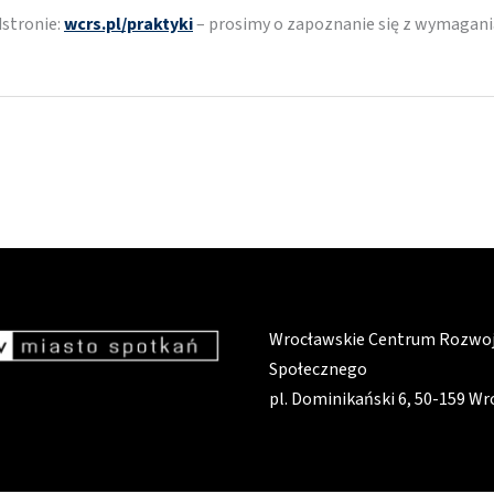
dstronie:
wcrs.pl/praktyki
– prosimy o zapoznanie się z wymagani
Wrocławskie Centrum Rozwo
Społecznego
pl. Dominikański 6, 50-159 W