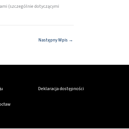
ami (szczególnie dotyczącymi
Następny Wpis
→
ju
Deklaracja dostępności
rocław