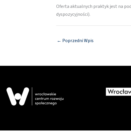
Oferta aktualnych praktyk jest na po
dyspozycyjności).
←
Poprzedni Wpis