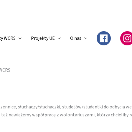
ty WCRS
Projekty UE
O nas
 WCRS
zennice, słuchaczy/słuchaczki, studetów/studentki do odbycia 
e też nawiążemy współpracę z wolontariuszami, którzy chcieliby 