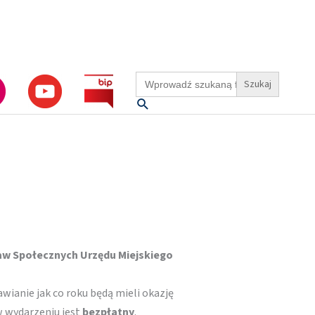
Search
for:
Szukaj
raw Społecznych Urzędu Miejskiego
ianie jak co roku będą mieli okazję
w wydarzeniu jest
bezpłatny
.