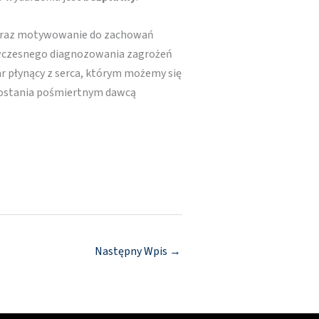
 oraz motywowanie do zachowań
 wczesnego diagnozowania zagrożeń
r płynący z serca, którym możemy się
– zostania pośmiertnym dawcą
Następny Wpis
→