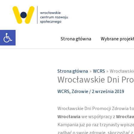
Przejdź
do
treści
Otwórz pasek narzędzi
Strona główna
Wybrane projek
Strona główna
WCRS
Wrocławski
Wrocławskie Dni Pro
WCRS
,
Zdrowie
/
2 września 2019
Wrocławskie Dni Promocji Zdrowia t
Wrocławia
we współpracy z
Wrocław
Kampania już po raz trzynasty wpisze
zadbać o swoje zdrowie, skorzystać z 