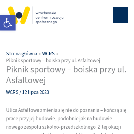
Przejdź
Głów
do
Otwórz pasek narzędzi
men
treści
Strona główna
WCRS
Piknik sportowy – boiska przy ul. Asfaltowej
Piknik sportowy – boiska przy ul.
Asfaltowej
WCRS
/
12 lipca 2023
Ulica Asfaltowa zmienia się nie do poznania – kończą się
prace przy jej budowie, podobnie jak na budowie
nowego zespołu szkolno-przedszkolnego. Z tej okazji