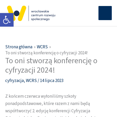
Przejdź
Głów
do
Otwórz pasek narzędzi
men
treści
Strona główna
WCRS
To oni stworzą konferencję o cyfryzacji 2024!
To oni stworzą konferencję o
cyfryzacji 2024!
cyfryzacja
,
WCRS
/
14 lipca 2023
Z końcem czerwca wyłoniliśmy szkoły
ponadpodstawowe, które razem z nami będą
współtworzyć 2. edycję konferencji Cyfryzacja