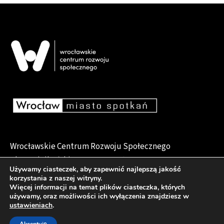
Wrocławskie Centrum Rozwoju Społecznego
pl. Dominikański 6, 50-159 Wrocław
Używamy ciasteczek, aby zapewnić najlepszą jakość
korzystania z naszej witryny.
Więcej informacji na temat plików ciasteczka, których
używamy, oraz możliwości ich wyłączenia znajdziesz w
Deklaracja dostępności
ustawieniach
.