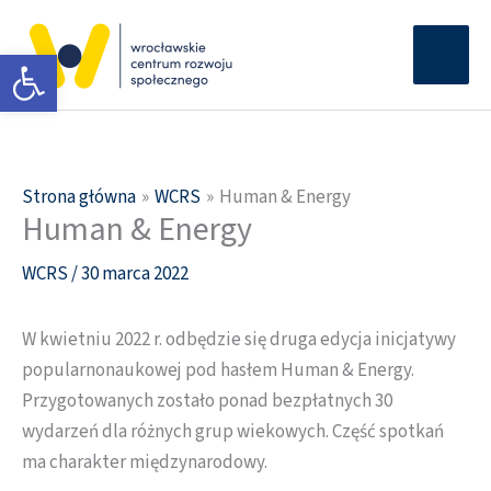
Przejdź
Głów
do
Otwórz pasek narzędzi
men
treści
Strona główna
WCRS
Human & Energy
Human & Energy
WCRS
/
30 marca 2022
W kwietniu 2022 r. odbędzie się druga edycja inicjatywy
popularnonaukowej pod hasłem Human & Energy.
Przygotowanych zostało ponad bezpłatnych 30
wydarzeń dla różnych grup wiekowych. Część spotkań
ma charakter międzynarodowy.