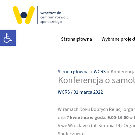
Przejdź
do
treści
Otwórz pasek narzędzi
Strona główna
Wybrane projek
Strona główna
WCRS
Konferencj
Konferencja o samo
WCRS
/
31 marca 2022
W ramach Roku Dobrych Relacji orga
ona
7 kwietnia w godz. 9.00-16.00
w 
V we Wrocławiu (al. Kuronia 14). O
Społecznego.