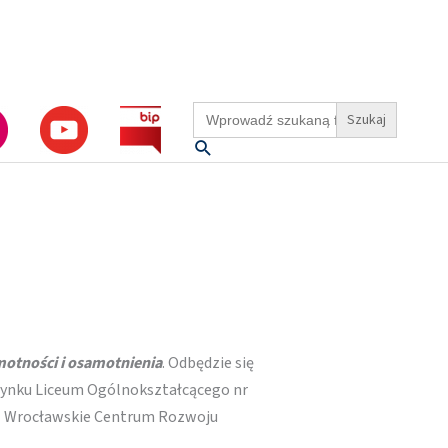
Search
for:
Szukaj
otności i osamotnienia
. Odbędzie się
udynku Liceum Ogólnokształcącego nr
az Wrocławskie Centrum Rozwoju