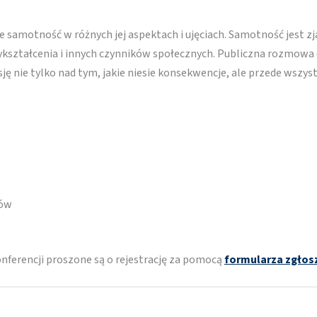
samotność w różnych jej aspektach i ujęciach. Samotność jest z
 wykształcenia i innych czynników społecznych. Publiczna rozmo
sję nie tylko nad tym, jakie niesie konsekwencje, ale przede wszyst
tów
ferencji proszone są o rejestrację za pomocą
formularza zgło