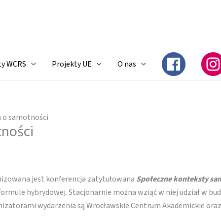
ty WCRS
Projekty UE
O nas
a o samotności
tności
nizowana jest konferencja zatytułowana
Społeczne konteksty sam
formule hybrydowej. Stacjonarnie można wziąć w niej udział w b
rganizatorami wydarzenia są Wrocławskie Centrum Akademickie or