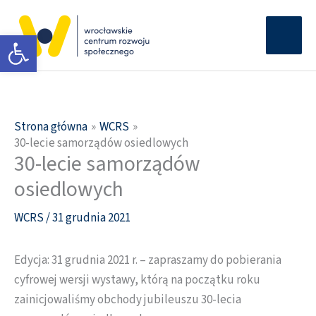
Przejdź
Głów
do
Otwórz pasek narzędzi
men
treści
Strona główna
WCRS
30-lecie samorządów osiedlowych
30-lecie samorządów
osiedlowych
WCRS
/
31 grudnia 2021
Edycja: 31 grudnia 2021 r. – zapraszamy do pobierania
cyfrowej wersji wystawy, którą na początku roku
zainicjowaliśmy obchody jubileuszu 30-lecia