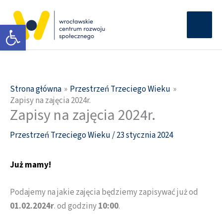
Przejdź
Głów
do
Otwórz pasek narzędzi
men
treści
Strona główna
Przestrzeń Trzeciego Wieku
Zapisy na zajęcia 2024r.
Zapisy na zajęcia 2024r.
Przestrzeń Trzeciego Wieku
/
23 stycznia 2024
Już mamy!
Podajemy na jakie zajęcia będziemy zapisywać już od
01.02.2024r
. od godziny
10:00
.