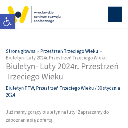
Przejdź
Głów
do
Otwórz pasek narzędzi
men
treści
Strona główna
Przestrzeń Trzeciego Wieku
Biuletyn- Luty 2024r. Przestrzeń Trzeciego Wieku
Biuletyn- Luty 2024r. Przestrzeń
Trzeciego Wieku
Biuletyn PTW
,
Przestrzeń Trzeciego Wieku
/
30 stycznia
2024
Już mamy gorący biuletyn na luty! Zapraszamy do
zapoznania się z ofertą.