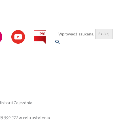
Search
for:
Szukaj
storii Zajezdnia.
88 999 372
w celu ustalenia