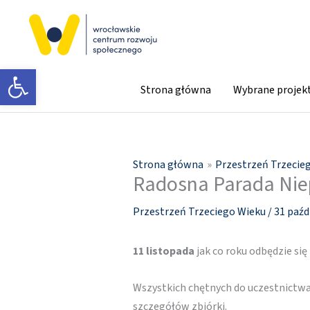
Przejdź
do
treści
Otwórz pasek narzędzi
Strona główna
Wybrane projek
Strona główna
Przestrzeń Trzecie
Radosna Parada Niep
Przestrzeń Trzeciego Wieku
/
31 paźd
11 listopada
jak co roku odbędzie się
Wszystkich chętnych do uczestnictw
szczegółów zbiórki.