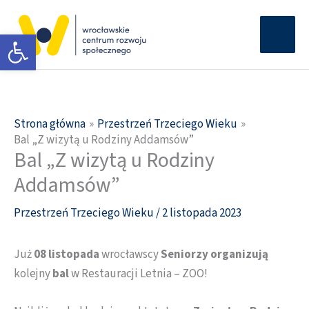
Przejdź
Głów
do
Otwórz pasek narzędzi
men
treści
Strona główna
Przestrzeń Trzeciego Wieku
Bal „Z wizytą u Rodziny Addamsów”
Bal „Z wizytą u Rodziny
Addamsów”
Przestrzeń Trzeciego Wieku
/
2 listopada 2023
Już
08 listopada
wrocławscy
Seniorzy organizują
kolejny
bal
w Restauracji Letnia – ZOO!