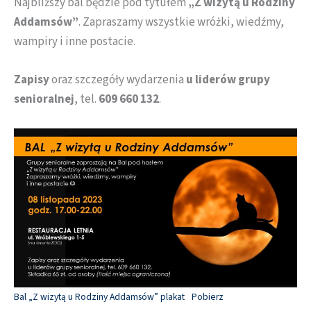
Najbliższy bal będzie pod tytułem
„Z wizytą u Rodziny
Addamsów”
. Zapraszamy wszystkie wróżki, wiedźmy,
wampiry i inne postacie.
Zapisy
oraz szczegóły wydarzenia
u liderów grupy
senioralnej
, tel.
609 660 132
.
Bal „Z wizytą u Rodziny Addamsów” plakat
Pobierz