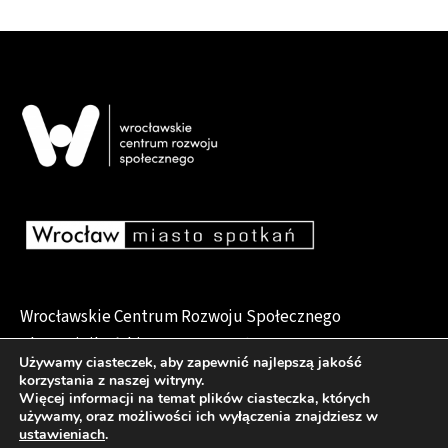
Wrocławskie Centrum Rozwoju Społecznego
pl. Dominikański 6, 50-159 Wrocław
Używamy ciasteczek, aby zapewnić najlepszą jakość
korzystania z naszej witryny.
Więcej informacji na temat plików ciasteczka, których
używamy, oraz możliwości ich wyłączenia znajdziesz w
Deklaracja dostępności
ustawieniach
.