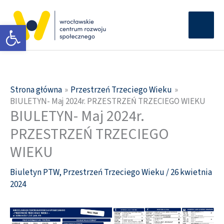
Przejdź
Głów
do
Otwórz pasek narzędzi
men
treści
Strona główna
Przestrzeń Trzeciego Wieku
BIULETYN- Maj 2024r. PRZESTRZEŃ TRZECIEGO WIEKU
BIULETYN- Maj 2024r.
PRZESTRZEŃ TRZECIEGO
WIEKU
Biuletyn PTW
,
Przestrzeń Trzeciego Wieku
/
26 kwietnia
2024