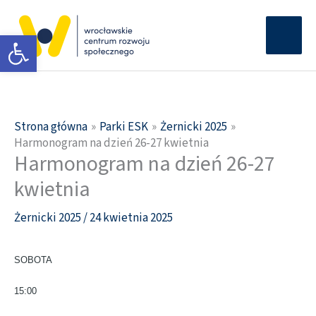
Przejdź
Głów
do
Otwórz pasek narzędzi
men
treści
Strona główna
Parki ESK
Żernicki 2025
Harmonogram na dzień 26-27 kwietnia
Harmonogram na dzień 26-27
kwietnia
Żernicki 2025
/
24 kwietnia 2025
SOBOTA
15:00