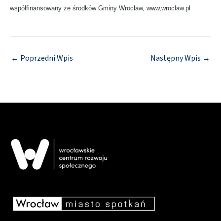
współfinansowany ze środków Gminy Wrocław, www,wroclaw.pl
←
Poprzedni Wpis
Następny Wpis
→