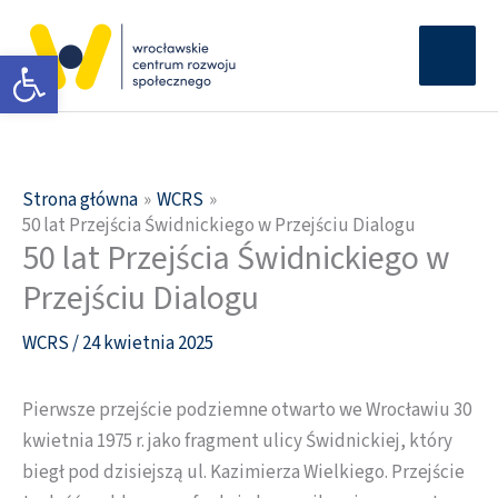
Przejdź
Głów
do
Otwórz pasek narzędzi
men
treści
Strona główna
WCRS
50 lat Przejścia Świdnickiego w Przejściu Dialogu
50 lat Przejścia Świdnickiego w
Przejściu Dialogu
WCRS
/
24 kwietnia 2025
Pierwsze przejście podziemne otwarto we Wrocławiu 30
kwietnia 1975 r. jako fragment ulicy Świdnickiej, który
biegł pod dzisiejszą ul. Kazimierza Wielkiego. Przejście