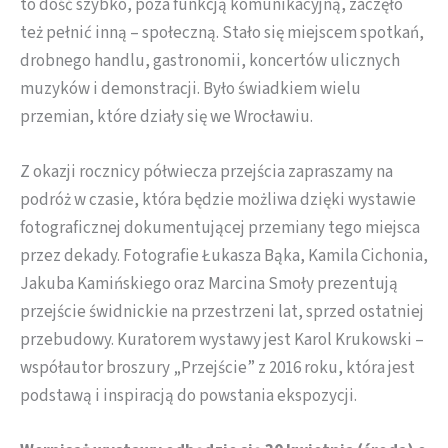
to dość szybko, poza funkcją komunikacyjną, zaczęło
też pełnić inną – społeczną. Stało się miejscem spotkań,
drobnego handlu, gastronomii, koncertów ulicznych
muzyków i demonstracji. Było świadkiem wielu
przemian, które działy się we Wrocławiu.
Z okazji rocznicy półwiecza przejścia zapraszamy na
podróż w czasie, która będzie możliwa dzięki wystawie
fotograficznej dokumentującej przemiany tego miejsca
przez dekady. Fotografie Łukasza Bąka, Kamila Cichonia,
Jakuba Kamińskiego oraz Marcina Smoły prezentują
przejście świdnickie na przestrzeni lat, sprzed ostatniej
przebudowy. Kuratorem wystawy jest Karol Krukowski –
współautor broszury „Przejście” z 2016 roku, która jest
podstawą i inspiracją do powstania ekspozycji.