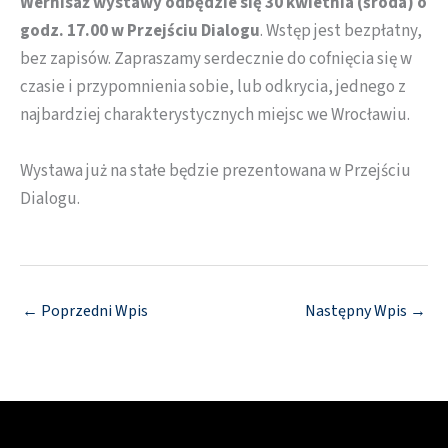
Wernisaż wystawy odbędzie się 30 kwietnia (środa) o
godz. 17.00 w Przejściu Dialogu
. Wstęp jest bezpłatny,
bez zapisów. Zapraszamy serdecznie do cofnięcia się w
czasie i przypomnienia sobie, lub odkrycia, jednego z
najbardziej charakterystycznych miejsc we Wrocławiu.
Wystawa już na stałe będzie prezentowana w Przejściu
Dialogu.
←
Poprzedni Wpis
Następny Wpis
→