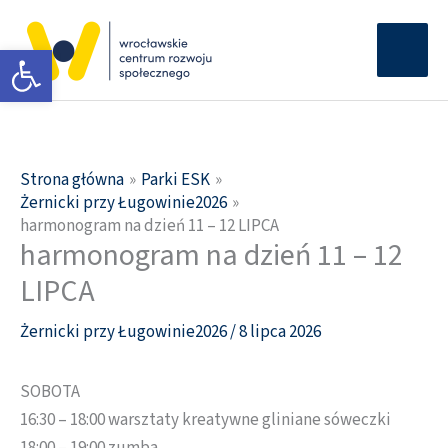
Przejdź
Głów
do
Otwórz pasek narzędzi
men
treści
Strona główna
Parki ESK
Żernicki przy Ługowinie2026
harmonogram na dzień 11 – 12 LIPCA
harmonogram na dzień 11 – 12
LIPCA
Żernicki przy Ługowinie2026
/
8 lipca 2026
SOBOTA
16:30 – 18:00 warsztaty kreatywne gliniane sóweczki