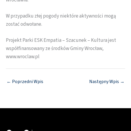
Wrocławia.
W przypadku złej pogody niektóre aktywności mogą
zostać odwołane.
Projekt Parki ESK Empatia – Szacunek – Kultura jest
współfinansowany ze środków Gminy Wrocław,
www.wroclaw.pl
←
Poprzedni Wpis
Następny Wpis
→