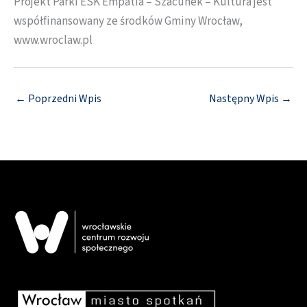
Projekt Parki ESK Empatia – Szacunek – Kultura jest
współfinansowany ze środków Gminy Wrocław,
www.wroclaw.pl
←
Poprzedni Wpis
Następny Wpis
→