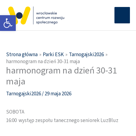
Przejdź
Głów
do
Otwórz pasek narzędzi
men
treści
Strona główna
Parki ESK
Tarnogajski2026
harmonogram na dzień 30-31 maja
harmonogram na dzień 30-31
maja
Tarnogajski2026
/
29 maja 2026
SOBOTA
16:00 występ zespołu tanecznego seniorek LuzBluz