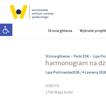
Przejdź
do
treści
Otwórz pasek narzędzi
Strona główna
Wybrane projek
Strona główna
Parki ESK
Lipa Pi
harmonogram na dz
Lipa Piotrowska2026
/
4 czerwca 202
SOBOTA
17:00 Mega bańki