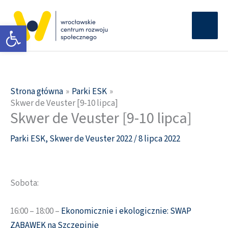
Przejdź
Głów
do
Otwórz pasek narzędzi
men
treści
Strona główna
Parki ESK
Skwer de Veuster [9-10 lipca]
Skwer de Veuster [9-10 lipca]
Parki ESK
,
Skwer de Veuster 2022
/
8 lipca 2022
Sobota:
16:00 – 18:00 –
Ekonomicznie i ekologicznie: SWAP
ZABAWEK na Szczepinie