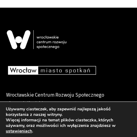
Wrocławskie Centrum Rozwoju Społecznego
pl. Dominikański 6, 50-159 Wrocław
Używamy ciasteczek, aby zapewnić najlepszą jakość
korzystania z naszej witryny.
Więcej informacji na temat plików ciasteczka, których
używamy, oraz możliwości ich wyłączenia znajdziesz w
Deklaracja dostępności
ustawieniach
.