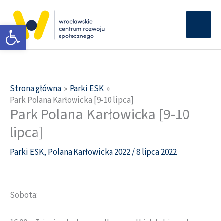
Przejdź
Głów
do
Otwórz pasek narzędzi
men
treści
Strona główna
Parki ESK
Park Polana Karłowicka [9-10 lipca]
Park Polana Karłowicka [9-10
lipca]
Parki ESK
,
Polana Karłowicka 2022
/
8 lipca 2022
Sobota: