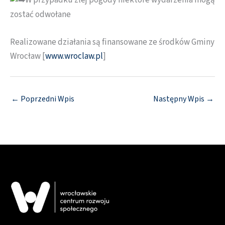
W przypadku złej pogody niektóre wydarzenia mogą
zostać odwołane
Realizowane działania są finansowane ze środków Gminy
Wrocław [
www.wroclaw.pl
]
←
Poprzedni Wpis
Następny Wpis
→