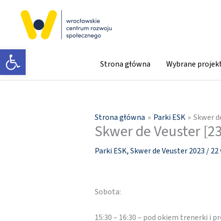
Przejdź
do
treści
Otwórz pasek narzędzi
Strona główna
Wybrane projek
Strona główna
Parki ESK
Skwer d
Skwer de Veuster [2
Parki ESK
,
Skwer de Veuster 2023
/
22
Sobota:
15:30 – 16:30 – pod okiem trenerki i