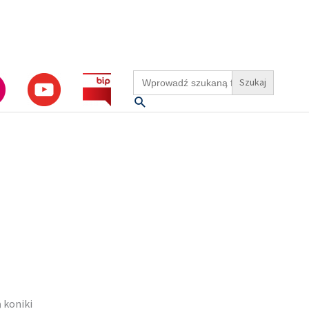
Search
for:
Szukaj
 koniki