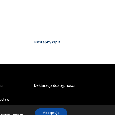
Następny Wpis
→
ju
Deklaracja dostępności
rocław
Akceptuję