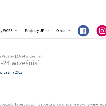
ty WCRS
Projekty UE
O nas
e Veuster [23-24 września]
3-24 września]
 września 2023
 propagatorki tej dyscypliny sportu własnoręcznie wykonywane będą