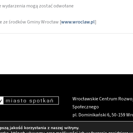
re wydarzenia mogą zostać odwołane
ne ze środków Gminy Wrocław [
www.wroclaw.pl
]
Wrocławskie Centrum Rozwo
Społecznego
pl. Dominikański 6, 50-159 W
szą jakość korzystania z naszej witryny.