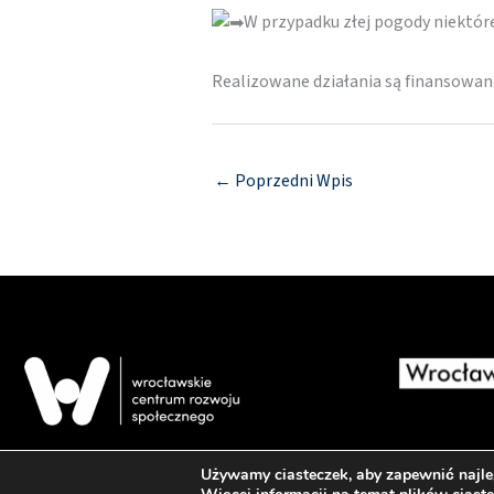
W przypadku złej pogody niektó
Realizowane działania są finansowa
←
Poprzedni Wpis
Używamy ciasteczek, aby zapewnić najlep