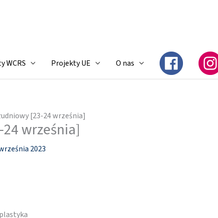
ty WCRS
Projekty UE
O nas
łudniowy [23-24 września]
-24 września]
września 2023
oplastyka