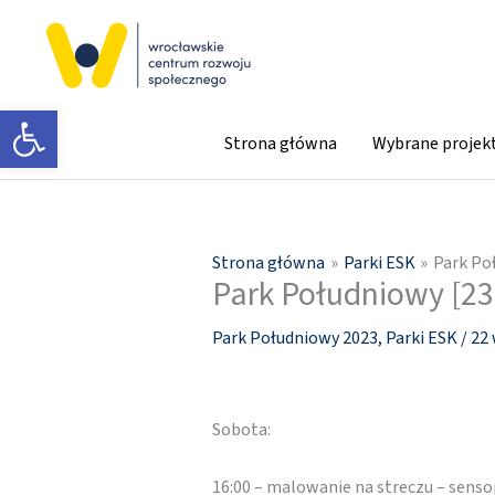
Przejdź
do
treści
Otwórz pasek narzędzi
Strona główna
Wybrane projek
Strona główna
Parki ESK
Park Po
Park Południowy [23
Park Południowy 2023
,
Parki ESK
/
22 
Sobota:
16:00 – malowanie na streczu – sens