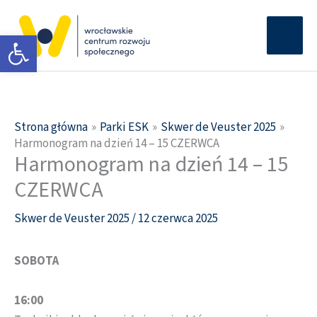
Przejdź
Głów
do
Otwórz pasek narzędzi
men
treści
Strona główna
Parki ESK
Skwer de Veuster 2025
Harmonogram na dzień 14 – 15 CZERWCA
Harmonogram na dzień 14 – 15
CZERWCA
Skwer de Veuster 2025
/
12 czerwca 2025
SOBOTA
16:00