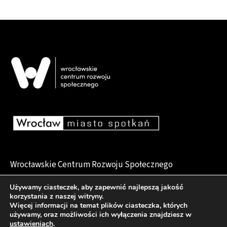
Wrocławskie Centrum Rozwoju Społecznego
pl. Dominikański 6, 50-159 Wrocław
Używamy ciasteczek, aby zapewnić najlepszą jakość
korzystania z naszej witryny.
Więcej informacji na temat plików ciasteczka, których
używamy, oraz możliwości ich wyłączenia znajdziesz w
Deklaracja dostępności
ustawieniach
.