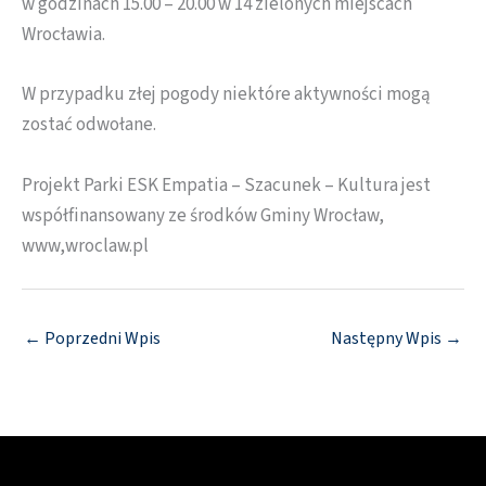
w godzinach 15.00 – 20.00 w 14 zielonych miejscach
Wrocławia.
W przypadku złej pogody niektóre aktywności mogą
zostać odwołane.
Projekt Parki ESK Empatia – Szacunek – Kultura jest
współfinansowany ze środków Gminy Wrocław,
www,wroclaw.pl
←
Poprzedni Wpis
Następny Wpis
→