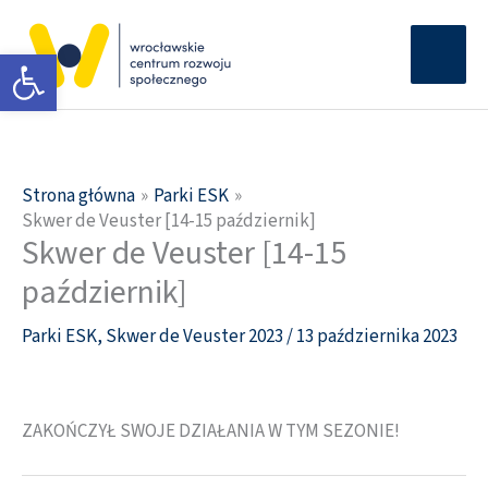
Przejdź
Głów
do
Otwórz pasek narzędzi
men
treści
Strona główna
Parki ESK
Skwer de Veuster [14-15 październik]
Skwer de Veuster [14-15
październik]
Parki ESK
,
Skwer de Veuster 2023
/
13 października 2023
ZAKOŃCZYŁ SWOJE DZIAŁANIA W TYM SEZONIE!