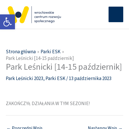
Przejdź
Głów
do
Otwórz pasek narzędzi
men
treści
Strona główna
Parki ESK
Park Leśnicki [14-15 październik]
Park Leśnicki [14-15 październik]
Park Leśnicki 2023
,
Parki ESK
/
13 października 2023
ZAKOŃCZYŁ DZIAŁANIA W TYM SEZONIE!
←
Poprzedni Wpis
Następny Wpis
→