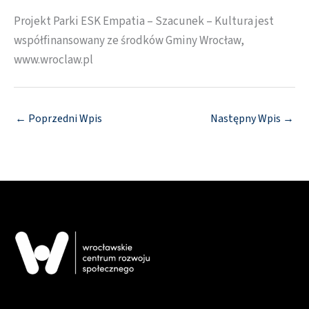
Projekt Parki ESK Empatia – Szacunek – Kultura jest
współfinansowany ze środków Gminy Wrocław,
www.wroclaw.pl
←
Poprzedni Wpis
Następny Wpis
→