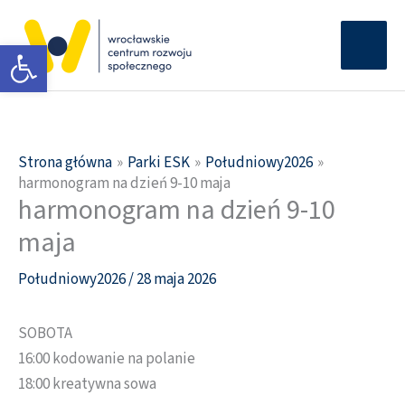
Przejdź
Głów
do
Otwórz pasek narzędzi
men
treści
Strona główna
Parki ESK
Południowy2026
harmonogram na dzień 9-10 maja
harmonogram na dzień 9-10
maja
Południowy2026
/
28 maja 2026
SOBOTA
16:00 kodowanie na polanie
18:00 kreatywna sowa