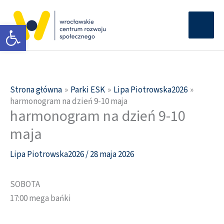
Przejdź
Głów
do
Otwórz pasek narzędzi
men
treści
Strona główna
Parki ESK
Lipa Piotrowska2026
harmonogram na dzień 9-10 maja
harmonogram na dzień 9-10
maja
Lipa Piotrowska2026
/
28 maja 2026
SOBOTA
17:00 mega bańki