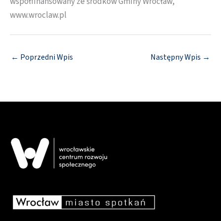
współfinansowany ze środków Gminy Wrocław,
www.wroclaw.pl
←
Poprzedni Wpis
Następny Wpis
→