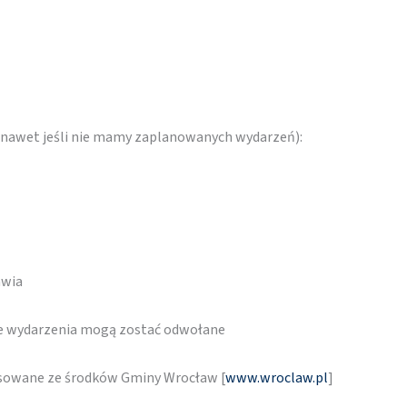
 (nawet jeśli nie mamy zaplanowanych wydarzeń):
awia
re wydarzenia mogą zostać odwołane
nsowane ze środków Gminy Wrocław [
www.wroclaw.pl
]