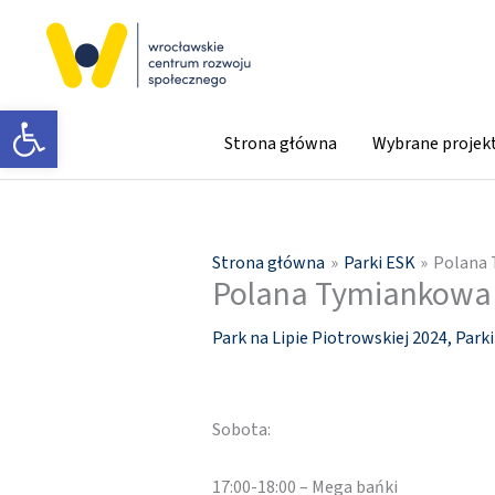
Przejdź
do
treści
Otwórz pasek narzędzi
Strona główna
Wybrane projek
Strona główna
Parki ESK
Polana 
Polana Tymiankowa n
Park na Lipie Piotrowskiej 2024
,
Park
Sobota:
17:00-18:00 – Mega bańki