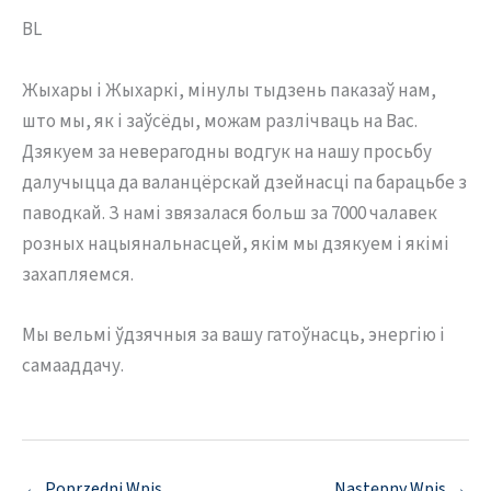
BL
Жыхары і Жыхаркі, мінулы тыдзень паказаў нам,
што мы, як і заўсёды, можам разлічваць на Вас.
Дзякуем за неверагодны водгук на нашу просьбу
далучыцца да валанцёрскай дзейнасці па барацьбе з
паводкай. З намі звязалася больш за 7000 чалавек
розных нацыянальнасцей, якім мы дзякуем і якімі
захапляемся.
Мы вельмі ўдзячныя за вашу гатоўнасць, энергію і
самааддачу.
←
Poprzedni Wpis
Następny Wpis
→