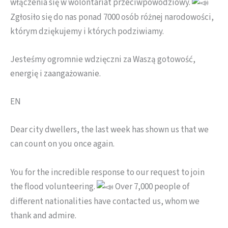
włączenia się w wolontariat przeciwpowodziowy.
Zgłosiło się do nas ponad 7000 osób różnej narodowości,
którym dziękujemy i których podziwiamy.
Jesteśmy ogromnie wdzięczni za Waszą gotowość,
energię i zaangażowanie.
EN
Dear city dwellers, the last week has shown us that we
can count on you once again.
You for the incredible response to our request to join
the flood volunteering.
Over 7,000 people of
different nationalities have contacted us, whom we
thank and admire.