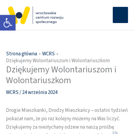
Przejdź
Głów
do
Otwórz pasek narzędzi
men
treści
Strona główna
WCRS
Dziękujemy Wolontariuszom i Wolontariuszkom
Dziękujemy Wolontariuszom i
Wolontariuszkom
WCRS
/
24 września 2024
Drogie Mieszkanki, Drodzy Mieszkańcy – ostatni tydzień
pokazał nam, że po raz kolejny możemy na Was liczyć.
Dziękujemy za niesłychany odzew na naszą prośbę