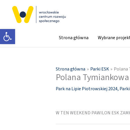
Przejdź
do
treści
Otwórz pasek narzędzi
Strona główna
Wybrane projek
Strona główna
Parki ESK
Polana 
Polana Tymiankowa n
Park na Lipie Piotrowskiej 2024
,
Park
W TEN WEEKEND PAWILON ESK ZAMK