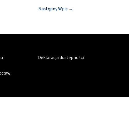
Następny Wpis
→
ju
Deklaracja dostępności
rocław