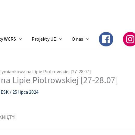
ty WCRS
Projekty UE
O nas
Tymiankowa na Lipie Piotrowskiej [27-28.07]
a Lipie Piotrowskiej [27-28.07]
i ESK
/
25 lipca 2024
NIĘTY!