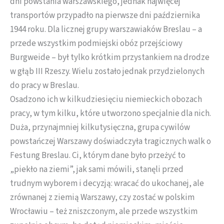
dni powstania warszawskiego, jednak najwięcej
transportów przypadło na pierwsze dni października
1944 roku. Dla licznej grupy warszawiaków Breslau – a
przede wszystkim podmiejski obóz przejściowy
Burgweide – był tylko krótkim przystankiem na drodze
w głąb III Rzeszy. Wielu zostało jednak przydzielonych
do pracy w Breslau.
Osadzono ich w kilkudziesięciu niemieckich obozach
pracy, w tym kilku, które utworzono specjalnie dla nich.
Duża, przynajmniej kilkutysięczna, grupa cywilów
powstańczej Warszawy doświadczyła tragicznych walk o
Festung Breslau. Ci, którym dane było przeżyć to
„piekło na ziemi”, jak sami mówili, stanęli przed
trudnym wyborem i decyzją: wracać do ukochanej, ale
zrównanej z ziemią Warszawy, czy zostać w polskim
Wrocławiu – też zniszczonym, ale przede wszystkim