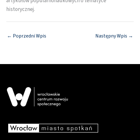
artykułów popularnonaukowych o tematyce
historycznej.
←
Poprzedni Wpis
Następny Wpis
→