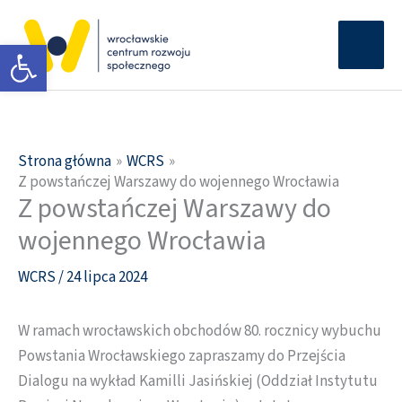
Przejdź
Głów
do
Otwórz pasek narzędzi
men
treści
Strona główna
WCRS
Z powstańczej Warszawy do wojennego Wrocławia
Z powstańczej Warszawy do
wojennego Wrocławia
WCRS
/
24 lipca 2024
W ramach wrocławskich obchodów 80. rocznicy wybuchu
Powstania Wrocławskiego zapraszamy do Przejścia
Dialogu na wykład Kamilli Jasińskiej (Oddział Instytutu