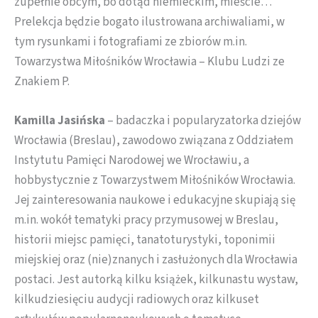
zupełnie obcym, bo dotąd niemieckim, mieście…
Prelekcja będzie bogato ilustrowana archiwaliami, w
tym rysunkami i fotografiami ze zbiorów m.in.
Towarzystwa Miłośników Wrocławia – Klubu Ludzi ze
Znakiem P.
Kamilla Jasińska
– badaczka i popularyzatorka dziejów
Wrocławia (Breslau), zawodowo związana z Oddziałem
Instytutu Pamięci Narodowej we Wrocławiu, a
hobbystycznie z Towarzystwem Miłośników Wrocławia.
Jej zainteresowania naukowe i edukacyjne skupiają się
m.in. wokół tematyki pracy przymusowej w Breslau,
historii miejsc pamięci, tanatoturystyki, toponimii
miejskiej oraz (nie)znanych i zasłużonych dla Wrocławia
postaci. Jest autorką kilku książek, kilkunastu wystaw,
kilkudziesięciu audycji radiowych oraz kilkuset