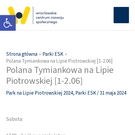
Przejdź
Głów
do
Otwórz pasek narzędzi
men
treści
Strona główna
Parki ESK
Polana Tymiankowa na Lipie Piotrowskiej [1-2.06]
Polana Tymiankowa na Lipie
Piotrowskiej [1-2.06]
Park na Lipie Piotrowskiej 2024
,
Parki ESK
/
31 maja 2024
Sobota: