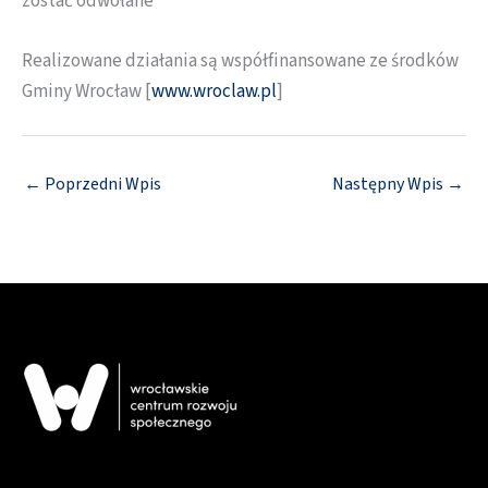
zostać odwołane
Realizowane działania są współfinansowane ze środków
Gminy Wrocław [
www.wroclaw.pl
]
←
Poprzedni Wpis
Następny Wpis
→