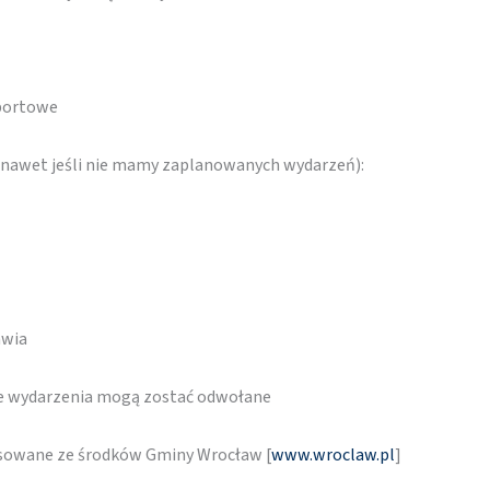
sportowe
 (nawet jeśli nie mamy zaplanowanych wydarzeń):
awia
re wydarzenia mogą zostać odwołane
nsowane ze środków Gminy Wrocław [
www.wroclaw.pl
]