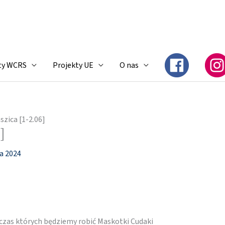
ty WCRS
Projekty UE
O nas
szica [1-2.06]
]
a 2024
odczas których będziemy robić Maskotki Cudaki