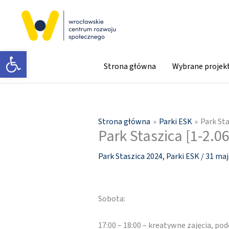
Przejdź
do
treści
Otwórz pasek narzędzi
Strona główna
Wybrane projek
Strona główna
Parki ESK
Park Sta
Park Staszica [1-2.06
Park Staszica 2024
,
Parki ESK
/
31 maj
Sobota:
17:00 – 18:00 – kreatywne zajęcia, p