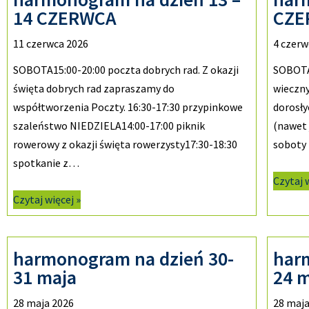
14 CZERWCA
CZE
11 czerwca 2026
4 czerw
SOBOTA15:00-20:00 poczta dobrych rad. Z okazji
SOBOTA
święta dobrych rad zapraszamy do
wieczny
współtworzenia Poczty. 16:30-17:30 przypinkowe
dorosły
szaleństwo NIEDZIELA14:00-17:00 piknik
(nawet 
rowerowy z okazji święta rowerzysty17:30-18:30
soboty
spotkanie z…
Czytaj 
Czytaj więcej »
harmonogram na dzień 30-
har
31 maja
24 
28 maja 2026
28 maja