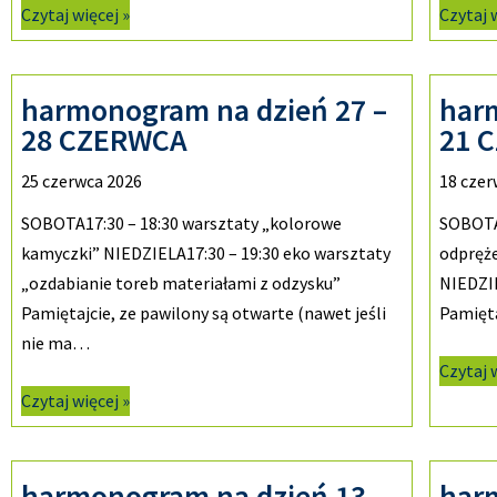
Czytaj więcej »
Czytaj 
harmonogram na dzień 27 –
har
28 CZERWCA
21 
25 czerwca 2026
18 czer
SOBOTA17:30 – 18:30 warsztaty „kolorowe
SOBOTA1
kamyczki” NIEDZIELA17:30 – 19:30 eko warsztaty
odpręże
„ozdabianie toreb materiałami z odzysku”
NIEDZI
Pamiętajcie, ze pawilony są otwarte (nawet jeśli
Pamięta
nie ma…
Czytaj 
Czytaj więcej »
harmonogram na dzień 13 –
har