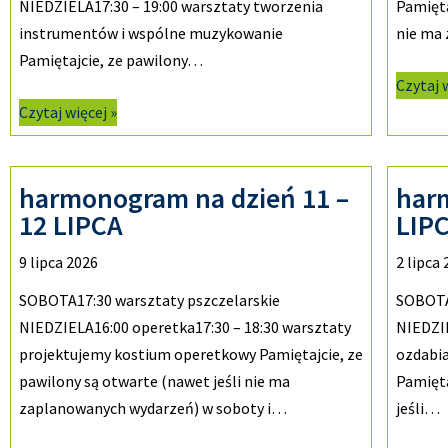
NIEDZIELA17:30 – 19:00 warsztaty tworzenia
Pamięta
instrumentów i wspólne muzykowanie
nie ma
Pamiętajcie, ze pawilony…
Czytaj 
Czytaj więcej »
harmonogram na dzień 11 –
har
12 LIPCA
LIP
9 lipca 2026
2 lipca
SOBOTA17:30 warsztaty pszczelarskie
SOBOTA1
NIEDZIELA16:00 operetka17:30 – 18:30 warsztaty
NIEDZIE
projektujemy kostium operetkowy Pamiętajcie, ze
ozdabia
pawilony są otwarte (nawet jeśli nie ma
Pamięta
zaplanowanych wydarzeń) w soboty i…
jeśli…