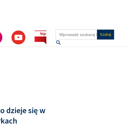
Search
for:
Szukaj
o dzieje się w
rkach