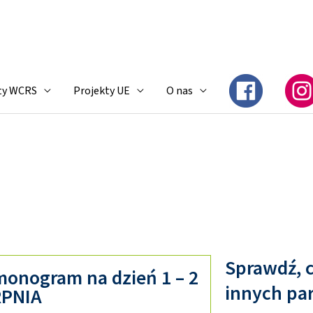
ty WCRS
Projekty UE
O nas
Sprawdź, c
monogram na dzień 1 – 2
innych pa
RPNIA