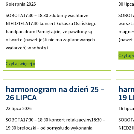
6 sierpnia 2026
30 lipc
SOBOTA17:30 – 18:30 zdobimy wachlarze
SOBOTA
NIEDZIELA17:30 koncert Łukasza Osińskiego
warszta
handpan drum Pamiętajcie, ze pawilony są
magnesy
otwarte (nawet jeśli nie ma zaplanowanych
(nawet
wydarzeń) w soboty i…
Czytaj 
Czytaj więcej »
harmonogram na dzień 25 –
har
26 LIPCA
19 
23 lipca 2026
16 lipc
SOBOTA17:30 – 18:30 koncert relaksacyjny18:30 –
SOBOTA1
19:30 breloczki – od pomysłu do wykonania
NIEDZIE