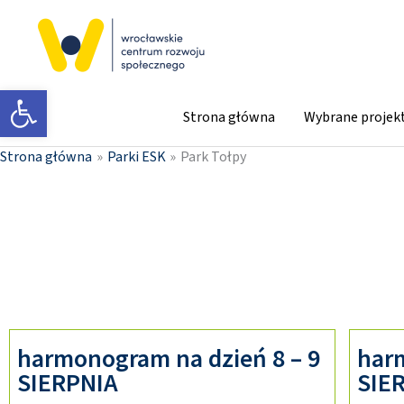
Przejdź
do
treści
Otwórz pasek narzędzi
Strona główna
Wybrane projek
Strona główna
Parki ESK
Park Tołpy
harmonogram na dzień 8 – 9
har
SIERPNIA
SIE