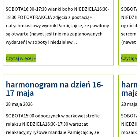
SOBOTA16:30-17:30 wianki boho NIEDZIELA16:30-
SOBOTA
18:30 FOTOATRAKCJA zdjęcia z postacią+
NIEDZIE
natychmiastowy wydruk Pamiętajcie, ze pawilony
ogród d
są otwarte (nawet jeśli nie ma zaplanowanych
sercem 
wydarzeń) w soboty i niedzielew…
(nawet
Czytaj więcej »
Czytaj 
harmonogram na dzień 16-
har
17 maja
maj
28 maja 2026
28 maja
SOBOTA15:00 odpoczynek w parkowej strefie
SOBOTA
relaksu NIEDZIELA16:30-17:30 warsztat
NIEDZI
relaksacyjny ryżowe mandale Pamiętajcie, ze
mozaiki