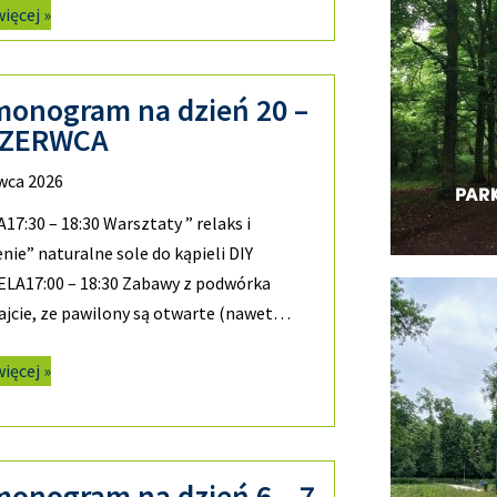
więcej »
monogram na dzień 20 –
CZERWCA
wca 2026
7:30 – 18:30 Warsztaty ” relaks i
nie” naturalne sole do kąpieli DIY
ELA17:00 – 18:30 Zabawy z podwórka
jcie, ze pawilony są otwarte (nawet…
więcej »
monogram na dzień 6 – 7