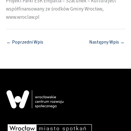
Projekt Parki ESK Empatia – Szacunek – Kultura jest
współfinansowany ze środków Gminy Wrocław,
www.wroclaw.pl
←
Poprzedni Wpis
Następny Wpis
→