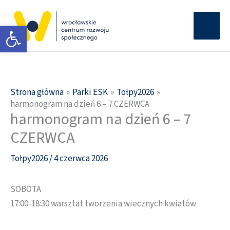
Przejdź
Głów
do
Otwórz pasek narzędzi
men
treści
Strona główna
Parki ESK
Tołpy2026
harmonogram na dzień 6 – 7 CZERWCA
harmonogram na dzień 6 – 7
CZERWCA
Tołpy2026
/
4 czerwca 2026
SOBOTA
17:00-18:30 warsztat tworzenia wiecznych kwiatów