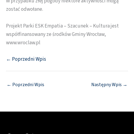
W przypadku złej pogody niektóre aktywności mogą
zostać odwołane.
Projekt Parki ESK Empatia – Szacunek – Kultura jest
współfinansowany ze środków Gminy Wrocław,
www.wroclaw.pl
← Poprzedni Wpis
←
Poprzedni Wpis
Następny Wpis
→