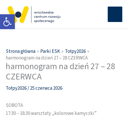
Przejdź
Głów
do
Otwórz pasek narzędzi
men
treści
Strona główna
Parki ESK
Tołpy2026
harmonogram na dzień 27 – 28 CZERWCA
harmonogram na dzień 27 – 28
CZERWCA
Tołpy2026
/
25 czerwca 2026
SOBOTA
17:30 – 18:30 warsztaty „kolorowe kamyczki”