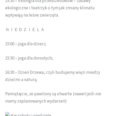
15:30 – Ekologia dla przedszkolaków – zabawy
ekologiczne i teatrzyk o tym jak zmiany klimatu
wpływają na leśne zwierzęta.
ＮＩＥＤＺＩＥＬＡ
15:00 – joga dla dzieci;
15:30 – joga dla dorosłych;
16:30 – Dzień Drzewa, czyli budujemy więzi miedzy
dziećmi a naturą.
Pamiętajcie, że pawilony są otwarte (nawet jeśli nie
mamy zaplanowanych wydarzeń):
w soboty i niedziele