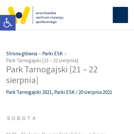
Przejdź
Głów
do
Otwórz pasek narzędzi
men
treści
Strona główna
Parki ESK
Park Tarnogajski [21 – 22 sierpnia]
Park Tarnogajski [21 – 22
sierpnia]
Park Tarnogajski 2021
,
Parki ESK
/
20 sierpnia 2021
ＳＯＢＯＴＡ