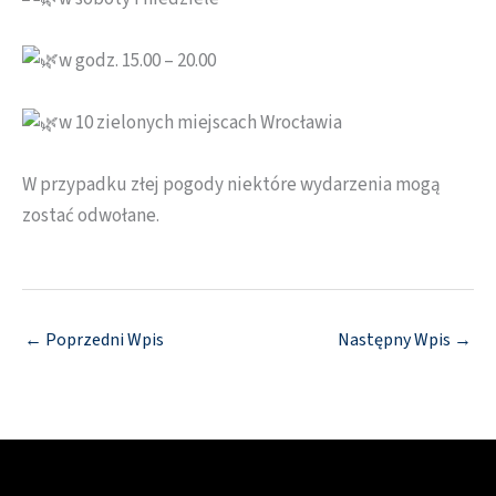
w godz. 15.00 – 20.00
w 10 zielonych miejscach Wrocławia
W przypadku złej pogody niektóre wydarzenia mogą
zostać odwołane.
←
Poprzedni Wpis
Następny Wpis
→