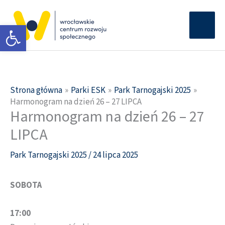
Przejdź
Głów
do
Otwórz pasek narzędzi
men
treści
Strona główna
Parki ESK
Park Tarnogajski 2025
Harmonogram na dzień 26 – 27 LIPCA
Harmonogram na dzień 26 – 27
LIPCA
Park Tarnogajski 2025
/
24 lipca 2025
SOBOTA
17:00