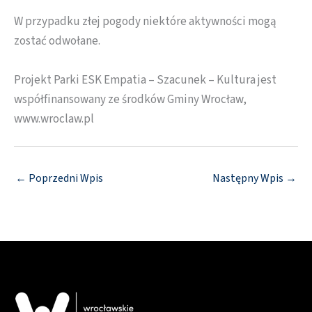
W przypadku złej pogody niektóre aktywności mogą
zostać odwołane.
Projekt Parki ESK Empatia – Szacunek – Kultura jest
współfinansowany ze środków Gminy Wrocław,
www.wroclaw.pl
←
Poprzedni Wpis
Następny Wpis
→