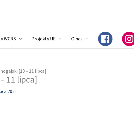
ty WCRS
Projekty UE
O nas
nogajski [10 – 11 lipca]
– 11 lipca]
ipca 2021