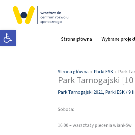
Przejdź
do
treści
Otwórz pasek narzędzi
Strona główna
Wybrane projek
Strona główna
Parki ESK
Park Tar
Park Tarnogajski [10 
Park Tarnogajski 2021
,
Parki ESK
/
9 l
Sobota:
16.00 – warsztaty plecenia wianków