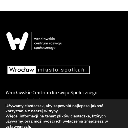
Wrocławskie Centrum Rozwoju Społecznego
pl. Dominikański 6, 50-159 Wrocław
Używamy ciasteczek, aby zapewnić najlepszą jakość
korzystania z naszej witryny.
Więcej informacji na temat plików ciasteczka, których
używamy, oraz możliwości ich wyłączenia znajdziesz w
Deklaracja dostępności
ustawieniach
.