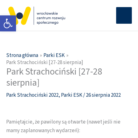
Przejdź
Głów
do
Otwórz pasek narzędzi
men
treści
Strona główna
Parki ESK
Park Strachociński [27-28 sierpnia]
Park Strachociński [27-28
sierpnia]
Park Strachociński 2022
,
Parki ESK
/
26 sierpnia 2022
Pamiętajcie, że pawilony są otwarte (nawet jeśli nie
mamy zaplanowanych wydarzeń):