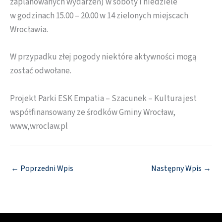
zaplanowanych wydarzeń) w soboty i niedziele
w godzinach 15.00 – 20.00 w 14 zielonych miejscach
Wrocławia.
W przypadku złej pogody niektóre aktywności mogą
zostać odwołane.
Projekt Parki ESK Empatia – Szacunek – Kultura jest
współfinansowany ze środków Gminy Wrocław,
www,wroclaw.pl
←
Poprzedni Wpis
Następny Wpis
→