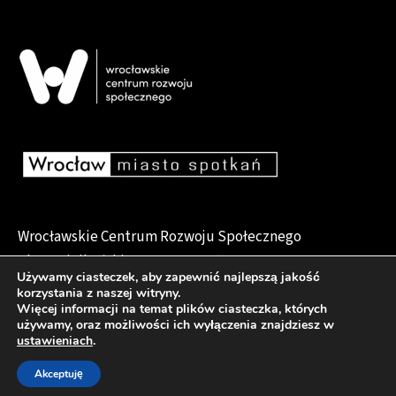
Wrocławskie Centrum Rozwoju Społecznego
pl. Dominikański 6, 50-159 Wrocław
Używamy ciasteczek, aby zapewnić najlepszą jakość
korzystania z naszej witryny.
Więcej informacji na temat plików ciasteczka, których
używamy, oraz możliwości ich wyłączenia znajdziesz w
Deklaracja dostępności
ustawieniach
.
Akceptuję