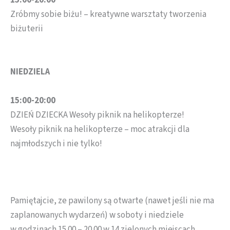
15:00-20:00
Zróbmy sobie biżu! – kreatywne warsztaty tworzenia
biżuterii
NIEDZIELA
15:00-20:00
DZIEŃ DZIECKA Wesoły piknik na helikopterze!
Wesoły piknik na helikopterze – moc atrakcji dla
najmłodszych i nie tylko!
Pamiętajcie, ze pawilony są otwarte (nawet jeśli nie ma
zaplanowanych wydarzeń) w soboty i niedziele
w godzinach 15.00 – 20.00 w 14 zielonych miejscach