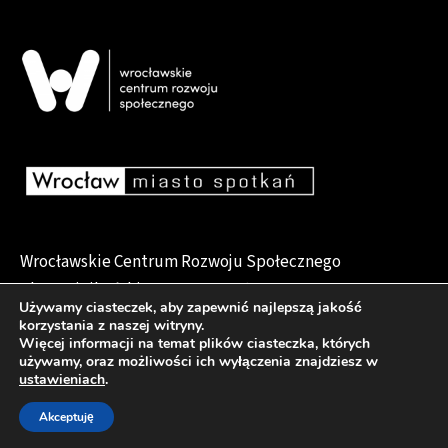
Wrocławskie Centrum Rozwoju Społecznego
pl. Dominikański 6, 50-159 Wrocław
Używamy ciasteczek, aby zapewnić najlepszą jakość
korzystania z naszej witryny.
Więcej informacji na temat plików ciasteczka, których
używamy, oraz możliwości ich wyłączenia znajdziesz w
Deklaracja dostępności
ustawieniach
.
Akceptuję