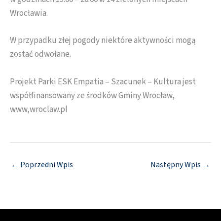
Wrocławia.
W przypadku złej pogody niektóre aktywności mogą
zostać odwołane.
Projekt Parki ESK Empatia – Szacunek – Kultura jest
współfinansowany ze środków Gminy Wrocław,
www,wroclaw.pl
←
Poprzedni Wpis
Następny Wpis
→