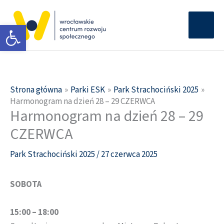
Przejdź
Głów
do
Otwórz pasek narzędzi
men
treści
Strona główna
Parki ESK
Park Strachociński 2025
Harmonogram na dzień 28 – 29 CZERWCA
Harmonogram na dzień 28 – 29
CZERWCA
Park Strachociński 2025
/
27 czerwca 2025
SOBOTA
15:00 – 18:00