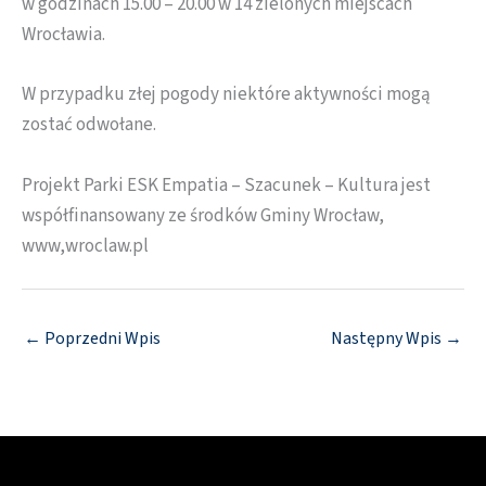
w godzinach 15.00 – 20.00 w 14 zielonych miejscach
Wrocławia.
W przypadku złej pogody niektóre aktywności mogą
zostać odwołane.
Projekt Parki ESK Empatia – Szacunek – Kultura jest
współfinansowany ze środków Gminy Wrocław,
www,wroclaw.pl
←
Poprzedni Wpis
Następny Wpis
→