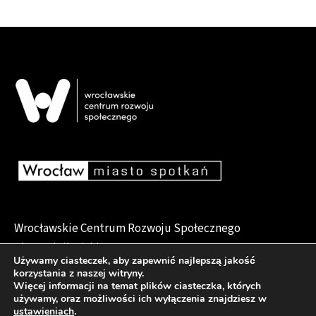
Wrocławskie Centrum Rozwoju Społecznego
pl. Dominikański 6, 50-159 Wrocław
Używamy ciasteczek, aby zapewnić najlepszą jakość
korzystania z naszej witryny.
Więcej informacji na temat plików ciasteczka, których
używamy, oraz możliwości ich wyłączenia znajdziesz w
Deklaracja dostępności
ustawieniach
.