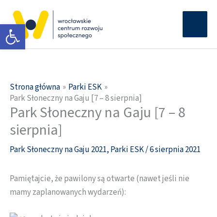
Przejdź
Głów
do
Otwórz pasek narzędzi
men
treści
Strona główna
Parki ESK
Park Słoneczny na Gaju [7 – 8 sierpnia]
Park Słoneczny na Gaju [7 – 8
sierpnia]
Park Słoneczny na Gaju 2021
,
Parki ESK
/
6 sierpnia 2021
Pamiętajcie, że pawilony są otwarte (nawet jeśli nie
mamy zaplanowanych wydarzeń):