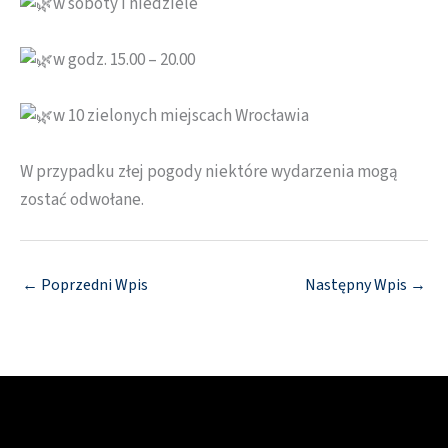
w soboty i niedziele
w godz. 15.00 – 20.00
w 10 zielonych miejscach Wrocławia
W przypadku złej pogody niektóre wydarzenia mogą
zostać odwołane.
←
Poprzedni Wpis
Następny Wpis
→