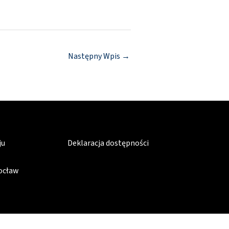
Następny Wpis
→
ju
Deklaracja dostępności
rocław