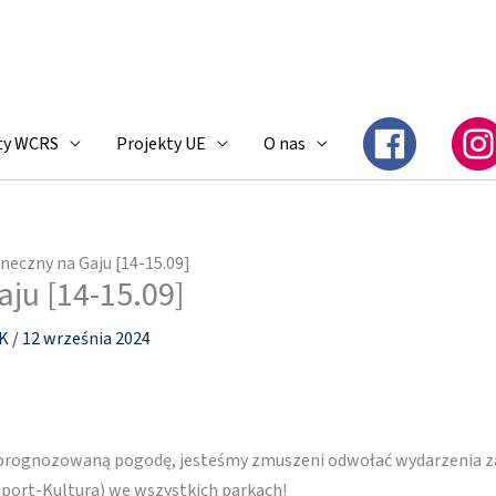
ty WCRS
Projekty UE
O nas
neczny na Gaju [14-15.09]
aju [14-15.09]
SK
/
12 września 2024
prognozowaną pogodę, jesteśmy zmuszeni odwołać wydarzenia z
port-Kultura) we wszystkich parkach!