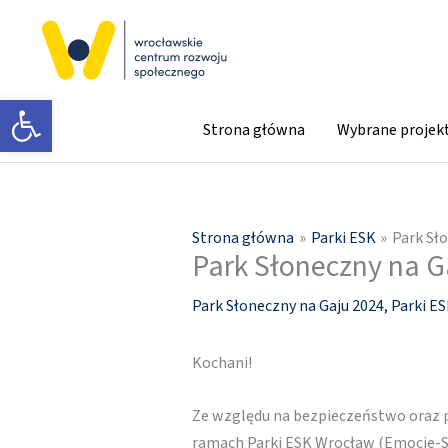
Przejdź
do
treści
Otwórz pasek narzędzi
Strona główna
Wybrane projek
Strona główna
Parki ESK
Park Sło
Park Słoneczny na G
Park Słoneczny na Gaju 2024
,
Parki E
Kochani!
Ze względu na bezpieczeństwo oraz 
ramach Parki ESK Wrocław (Emocje-S